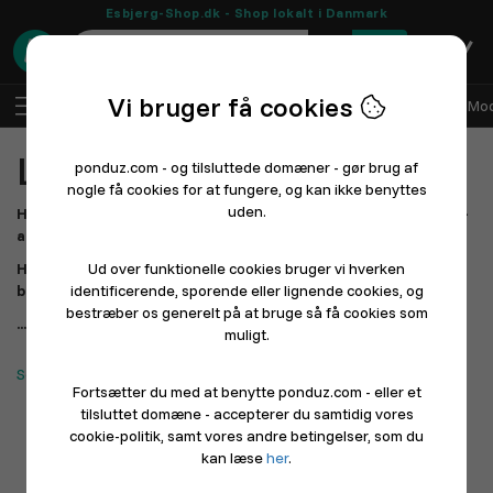
Esbjerg-Shop.dk - Shop lokalt i Danmark
0
Vi bruger få cookies
DA
Log ind
Sælg med Ponduz
Alle afdelinger
Mod
Lokale butikker
ponduz.com - og tilsluttede domæner - gør brug af
nogle få cookies for at fungere, og kan ikke benyttes
uden.
Her kan du udforske og støtte butikkerne i dit lokalområde –
alt samlet ét sted.
Hvis du ikke kan finde din yndlingsbutik endnu, så giv dem
Ud over funktionelle cookies bruger vi hverken
besked – det tager kun et øjeblik at komme i gang.
identificerende, sporende eller lignende cookies, og
bestræber os generelt på at bruge så få cookies som
...Det har aldrig været nemmere at handle lokalt!
muligt.
Søger du restauranter? Klik her.
Fortsætter du med at benytte ponduz.com - eller et
tilsluttet domæne - accepterer du samtidig vores
cookie-politik, samt vores andre betingelser, som du
kan læse
her
.