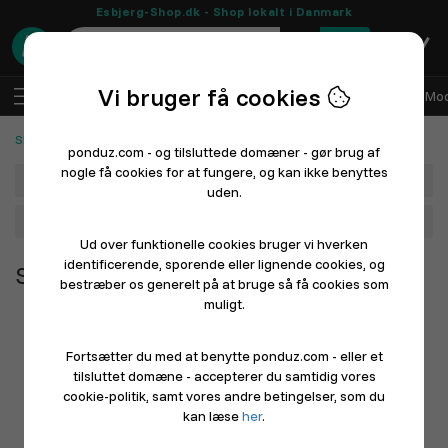
Esbjerg-Shop.dk - Shop lokalt i Danmark
0
Vi bruger få cookies
DA
Log ind
Sælg med Ponduz
Alle afdelinger
Mod
Skønhed og personlig pleje
ponduz.com - og tilsluttede domæner - gør brug af
nogle få cookies for at fungere, og kan ikke benyttes
Afdeling
uden.
Hovedkategori
Ud over funktionelle cookies bruger vi hverken
identificerende, sporende eller lignende cookies, og
Skønhed og personlig pleje
bestræber os generelt på at bruge så få cookies som
muligt.
Fortsætter du med at benytte ponduz.com - eller et
tilsluttet domæne - accepterer du samtidig vores
cookie-politik, samt vores andre betingelser, som du
kan læse
her
.