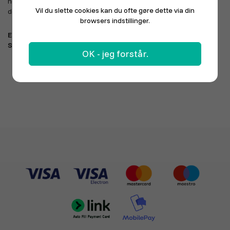
henvendelse med en email eller en SMS. Vi vender altid tilbage –
Vil du slette cookies kan du ofte gøre dette via din
det garanterer vi.
browsers indstillinger.
E-mail:
info@ponduz.com
SMS:
60 47 47 24
OK - jeg forstår.