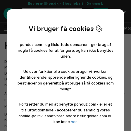
Esbjerg-Shop.dk - Shop lokalt i Danmark
0
Vi bruger få cookies
DA
Log ind
Sælg med Ponduz
Alle afdelinger
Mod
Kontakt Ponduz
ponduz.com - og tilsluttede domæner - gør brug af
nogle få cookies for at fungere, og kan ikke benyttes
uden.
Det er vigtigt for os at oplyse dig om at ponduz.com, som drives af
Ponduz ApS, er 100% dansk, og afregner SKAT, MOMS osv. i
Ud over funktionelle cookies bruger vi hverken
Danmark. Ingen penge overføres til udlandet - alt forbliver i
identificerende, sporende eller lignende cookies, og
Danmark. Dét synes vi er værd at tænke over, når du handler på
bestræber os generelt på at bruge så få cookies som
nettet.
muligt.
Samtidig arbejder vi hårdt på at gøre det så billigt og attraktivt som
muligt for danske butikker og online sælgere, at sælge deres varer
Fortsætter du med at benytte ponduz.com - eller et
på nettet.
tilsluttet domæne - accepterer du samtidig vores
Du er altid velkommen til at kontakte ponduz.com via
cookie-politik, samt vores andre betingelser, som du
nedenstående kontaktoplysninger. For at holde serviceniveauet
kan læse
her
.
højt og omkostningerne nede, opfordrer vi til at indlede din